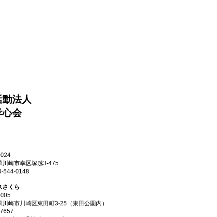
活動法人
孝心会
24
幸区塚越3-475
4-0148
スさくら
05
崎区東田町3-25（東田公園内）
7657