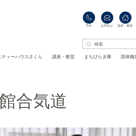
​予約
​お問合せ
​講座・教室
ニティーハウスさくら
講座・教室
まちびらき隊
団体概
館合気道