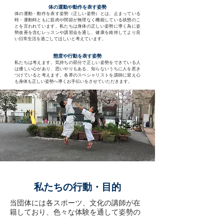
体の運動や動作を表す姿勢
体の運動・動作を表す姿勢（正しい姿勢）とは、止まっている
時・運動時ともに筋肉や関節が無理なく機能している状態のこ
とを言われています。私たちは身体の正しい姿勢に導く為に姿
勢改善を含むレッスンや講習会を通し、健康を維持してより良
い日常生活を過ごしてほしいと考えています。
態度や行動を表す姿勢
私たちは考えます。気持ちの部分で正しい姿勢をできている人
は優しい心があり、思いやりもある、知らないうちに人を惹き
つけていると考えます。各界のスペシャリストを講師に迎え心
も身体も正しい姿勢へ導くお手伝いをさせていただきます。
​私たちの行動・目的
当団体には各スポーツ、文化の講師が在
籍しており、色々な体験を通して姿勢の