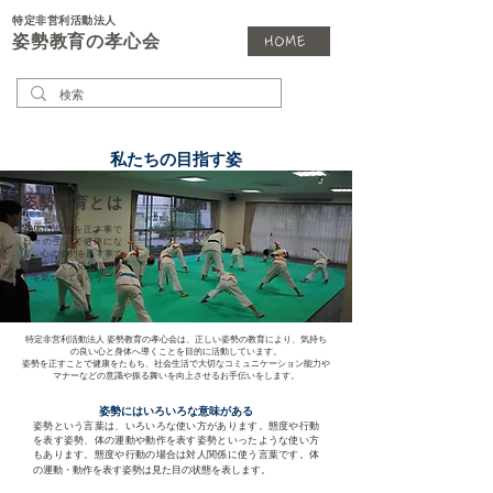
特定非営利活動法人
姿勢教育の孝心会
HOME
私たちの目指す姿
​姿勢教育とは
身体の姿勢を正す事で
日々の生活で健康にな
り、心の姿勢を正す事で
社会生活で大切な振る舞
いを気づいてもらう
特定非営利活動法人 姿勢教育の孝心会は、正しい姿勢の教育により、気持ち
の良い心と身体へ導くことを目的に活動しています。
姿勢を正すことで健康をたもち、社会生活で大切なコミュニケーション能力や
マナーなどの意識や振る舞いを向上させるお手伝いをします。
姿勢にはいろいろな意味がある
姿勢という言葉は、いろいろな使い方があります。態度や行動
を表す姿勢、体の運動や動作を表す姿勢といったような使い方
もあります。態度や行動の場合は対人関係に使う言葉です。体
。
の運動・動作を表す姿勢は見た目の状態を表します。