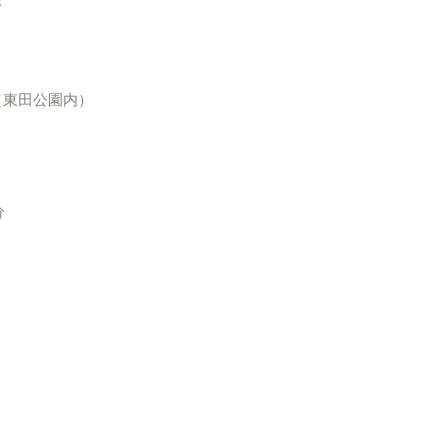
8
東田公園内）
分