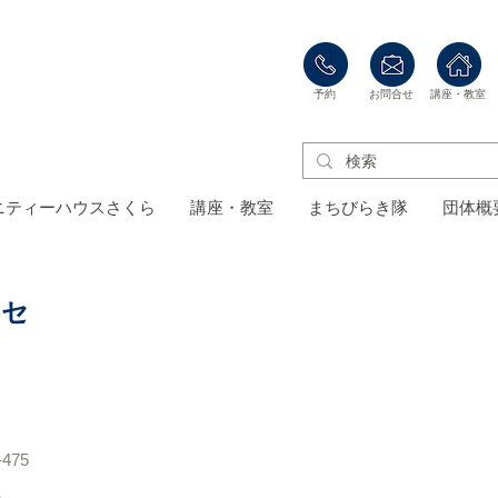
​予約
​お問合せ
​講座・教室
ニティーハウスさくら
講座・教室
まちびらき隊
団体概
クセ
75