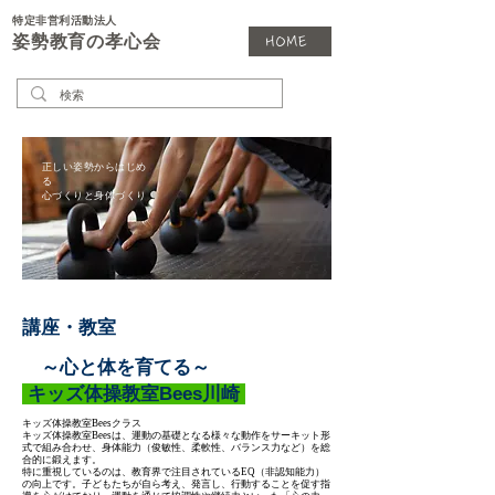
特定非営利活動法人
姿勢教育の孝心会
HOME
正しい姿勢からはじめ
る
心づくりと身体づくり
講座・教室
～心と体を育てる～
キッズ体操教室Bees川崎
キッズ体操教室Beesクラス
キッズ体操教室Beesは、運動の基礎となる様々な動作をサーキット形
式で組み合わせ、身体能力（俊敏性、柔軟性、バランス力など）を総
合的に鍛えます。
特に重視しているのは、教育界で注目されているEQ（非認知能力）
の向上です。子どもたちが自ら考え、発言し、行動することを促す指