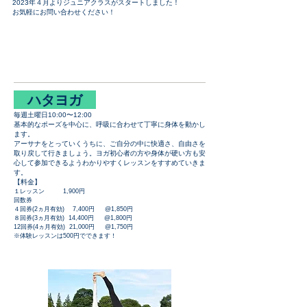
2023年４月よりジュニアクラスがスタートしました！
​お気軽にお問い合わせください！
Classic Ballet Class
​ ハタヨガ
毎週土曜日10:00〜12:00
基本的なポーズを中心に、呼吸に合わせて丁寧に身体を動かし
ます。
アーサナをとっていくうちに、ご自分の中に快適さ、自由さを
取り戻して行きましょう。ヨガ初心者の方や身体が硬い方も安
心して参加できるようわかりやすくレッスンをすすめていきま
す。
【料金】
１レッスン 1,900円
回数券
４回券(2ヵ月有効) 7,400円 @1,850円
８回券(3ヵ月有効) 14,400円 @1,800円
12回券(4ヵ月有効) 21,000円 @1,750円
​※体験レッスンは500円でできます！