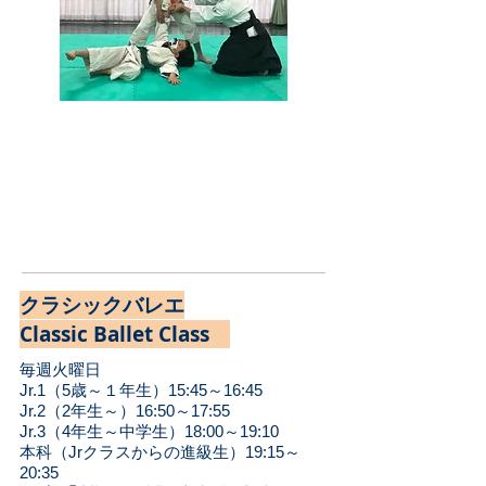
合氣道 こどもクラス予約
合氣道 一般クラス予約
​クラシックバレエ
Classic Ballet Class
毎週火曜日
Jr.1（5歳～１年生）15:45～16:45
Jr.2（2年生～）
16:50
～17:55
Jr.3
（4年生
～中学生
）
18
:00
～19:10
本科（Jrクラスからの進級生）
19
:15
～
20:35