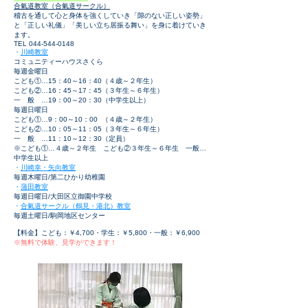
合氣道教室（合氣道サークル）
稽古を通して心と身体を強くしていき「隙のない正しい姿勢」
と「正しい礼儀」「美しい立ち居振る舞い」を身に着けていき
ます。
TEL
044-544-0148
・
川崎教室
コミュニティーハウスさくら
毎週金曜日
こども①…15：40～16：40（４歳～２年生）
こども②…16：45～17：45（３年生～６年生）
一 般 …19：00～20：30（中学生以上）
毎週日曜日
こども①…9：00～10：00 （４歳～２年生）
こども②…10：05～11：05（３年生
～６
年生）
一 般 …11：10～12：30（定員）
​※こども①…４歳～２年生 こども②３年生～６年生 一般…
中学生以上
・
川崎幸・矢向教室
毎週木曜日/第二ひかり幼稚園
・
蒲田教室
毎週日曜日/大田区立御園中学校
・
合氣道サークル（鶴見・港北）教室
毎週土曜日/駒岡地区センター
【料金】こども：￥4,700・学生：￥5,800・一般：￥6,900
※無料で体験、見学ができます！