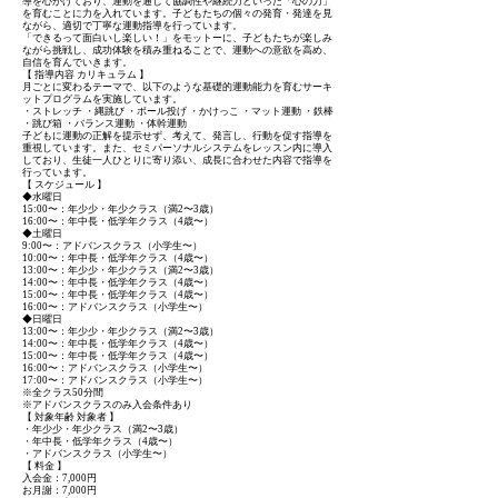
導を心がけており、運動を通じて協調性や継続力といった「心の力」
を育むことに力を入れています。子どもたちの個々の発育・発達を見
ながら、適切で丁寧な運動指導を行っています。
「できるって面白いし楽しい！」をモットーに、子どもたちが楽しみ
ながら挑戦し、成功体験を積み重ねることで、運動への意欲を高め、
自信を育んでいきます。
【 指導内容 カリキュラム 】
月ごとに変わるテーマで、以下のような基礎的運動能力を育むサーキ
ットプログラムを実施しています。
・ストレッチ ・縄跳び ・ボール投げ ・かけっこ ・マット運動 ・鉄棒
・跳び箱 ・バランス運動 ・体幹運動
子どもに運動の正解を提示せず、考えて、発言し、行動を促す指導を
重視しています。また、セミパーソナルシステムをレッスン内に導入
しており、生徒一人ひとりに寄り添い、成長に合わせた内容で指導を
行っています。
【 スケジュール 】
◆水曜日
15:00〜：年少少・年少クラス（満2〜3歳）
16:00〜：年中長・低学年クラス（4歳〜）
◆土曜日
9:00〜：アドバンスクラス（小学生〜）
10:00〜：年中長・低学年クラス（4歳〜）
13:00〜：年少少・年少クラス（満2〜3歳）
14:00〜：年中長・低学年クラス（4歳〜）
15:00〜：年中長・低学年クラス（4歳〜）
16:00〜：アドバンスクラス（小学生〜）
◆日曜日
13:00〜：年少少・年少クラス（満2〜3歳）
14:00〜：年中長・低学年クラス（4歳〜）
15:00〜：年中長・低学年クラス（4歳〜）
16:00〜：アドバンスクラス（小学生〜）
17:00〜：アドバンスクラス（小学生〜）
※全クラス50分間
※アドバンスクラスのみ入会条件あり
【 対象年齢 対象者 】
・年少少・年少クラス（満2〜3歳）
・年中長・低学年クラス（4歳〜）
・アドバンスクラス（小学生〜）
【 料金 】
入会金：7,000円
お月謝：7,000円