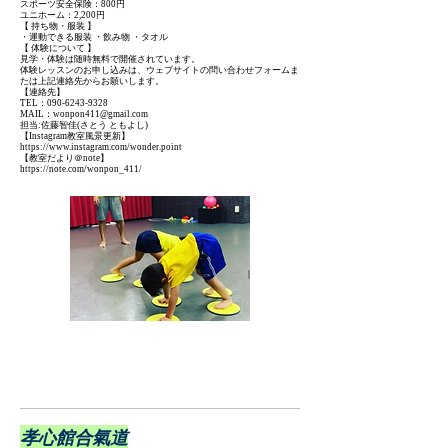
スポーツ安全保険：800円
ユニホーム：2,200円
【 持ち物・服装 】
・運動できる服装 ・飲み物 ・タオル
【 体験について 】
見学・体験は随時無料で開催されています。
体験レッスンのお申し込みは、ウェブサイトの問い合わせフォームま
たは上記連絡先からお願いします。
【連絡先】
TEL：090-6243-9328
MAIL：wonpon411@gmail.com
担当:佐藤智佳(さとう ともよし)
【Instagram教室風景更新】
https://www.instagram.com/wonder.point
【教室だより＠note】
https://note.com/wonpon_411/
キッズ体操教室 Bees川崎教室予約
​孝心館合氣道