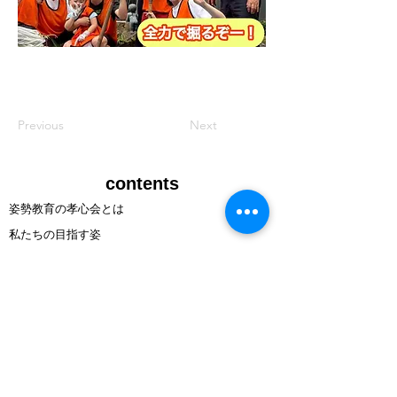
Previous
Next
​contents
姿勢教育の孝心会とは
​私たちの目指す姿
​出張 姿勢教育
​姿勢レッスン
​お知らせ
講師
募集
特定非営利活動法人
姿勢教育の孝心会