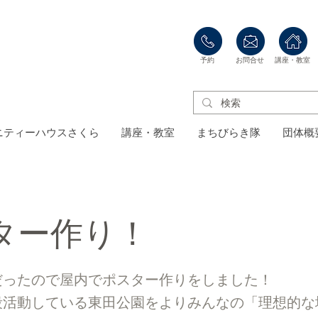
​予約
​お問合せ
​講座・教室
ニティーハウスさくら
講座・教室
まちびらき隊
団体概
ター作り！
だったので屋内でポスター作りをしました！
段活動している東田公園をよりみんなの「理想的な